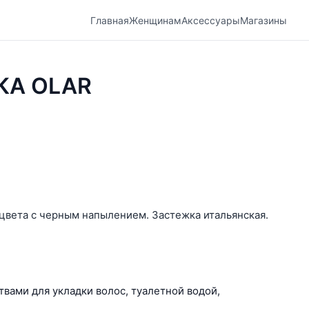
Главная
Женщинам
Аксессуары
Магазины
КА OLAR
 цвета с черным напылением. Застежка итальянская.
твами для укладки волос, туалетной водой,