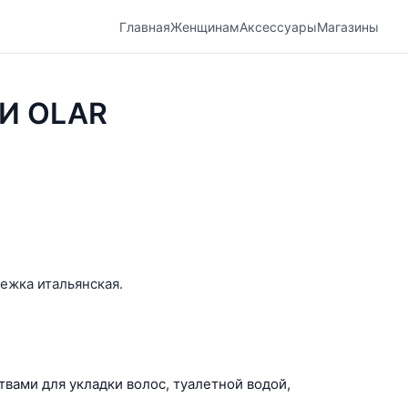
Главная
Женщинам
Аксессуары
Магазины
И OLAR
ежка итальянская.
твами для укладки волос, туалетной водой,