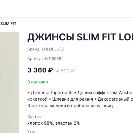
LIM FIT
ДЖИНСЫ SLIM FIT LO
Бренд: LOLOBLUES
Артикул: МД6088
3 360 ₽
4 800 ₽
В наличии
• Джинсы Tapered fit • Деним cэффектом Washed
кокеткой • Шлевки для ремня • Декоративный 
Застежка молния и пробивная пуговиц
Состав
хлопок 98%, эластан 2%
Уход