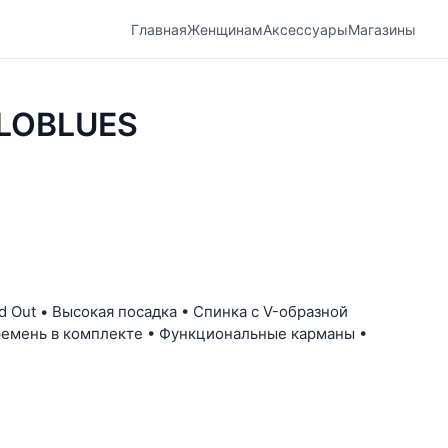
Главная
Женщинам
Аксессуары
Магазины
LOBLUES
 Out • Высокая посадка • Спинка с V-образной
ремень в комплекте • Функциональные карманы •