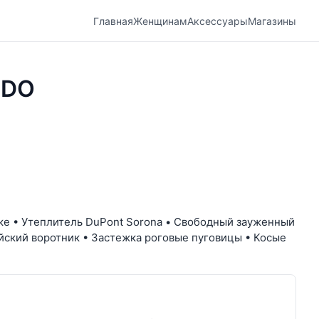
Главная
Женщинам
Аксессуары
Магазины
NDO
дке • Утеплитель DuPont Sorona • Свободный зауженный
ийский воротник • Застежка роговые пуговицы • Косые