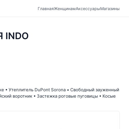
Главная
Женщинам
Аксессуары
Магазины
 INDO
дке • Утеплитель DuPont Sorona • Свободный зауженный
ийский воротник • Застежка роговые пуговицы • Косые