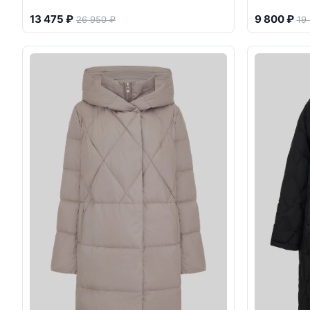
13 475 ₽
9 800 ₽
26 950 ₽
19