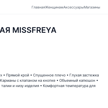
Главная
Женщинам
Аксессуары
Магазины
АЯ MISSFREYA
ух • Прямой крой • Спущенное плечо • Глухая застежка
• Карманы с клапаном на кнопке • Объемный капюшон •
о талии и низу изделия • Комфортная температура для