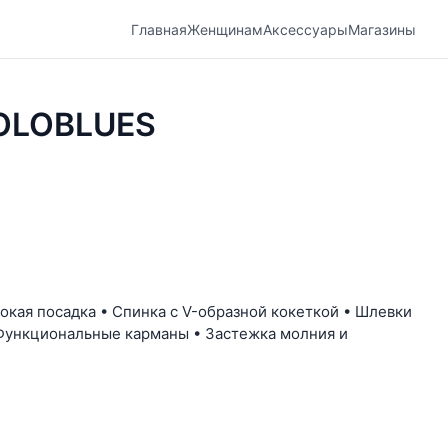
Главная
Женщинам
Аксессуары
Магазины
OLOBLUES
кая посадка • Спинка с V-образной кокеткой • Шлевки
 Функциональные карманы • Застежка молния и