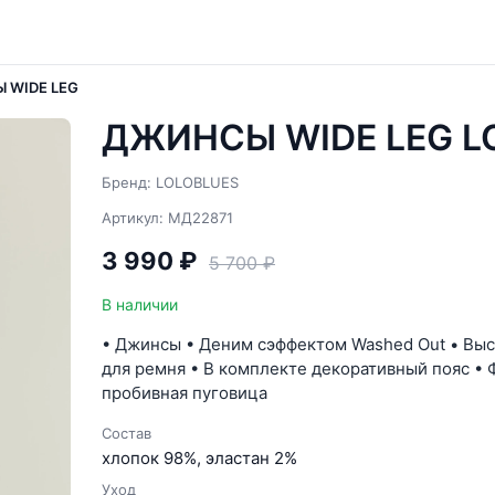
 WIDE LEG
ДЖИНСЫ WIDE LEG L
Бренд: LOLOBLUES
Артикул: МД22871
3 990 ₽
5 700 ₽
В наличии
• Джинсы • Деним cэффектом Washed Out • Высо
для ремня • В комплекте декоративный пояс •
пробивная пуговица
Состав
хлопок 98%, эластан 2%
Уход